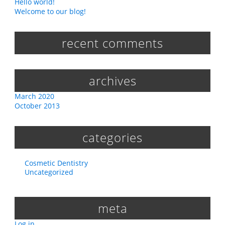
Hello world!
Welcome to our blog!
recent comments
archives
March 2020
October 2013
categories
Cosmetic Dentistry
Uncategorized
meta
Log in