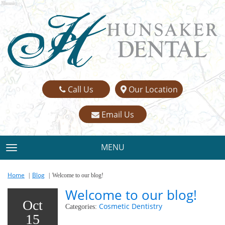
Name:
Email:
Phone:
Message:
Call Us
Our Location
Email Us
MENU
TOGGLE NAVIGATION
Home
Blog
Welcome to our blog!
Welcome to our blog!
Oct
Cosmetic Dentistry
Categories:
15